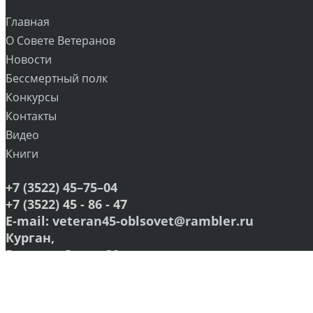
Главная
О Совете Ветеранов
Новости
Бессмертный полк
Конкурсы
Контакты
Видео
Книги
+7 (3522) 45–75–04
+7 (3522) 45 - 86 - 47
E-mail:
veteran45-oblsovet@rambler.ru
Курган,
Рихарда Зорге,39
22 каб. 27 каб. 22а каб. 2 этаж