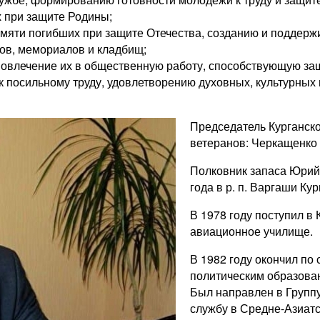
х при защите Родины;
амяти погибших при защите Отечества, созданию и поддерж
ков, мемориалов и кладбищ;
 вовлечение их в общественную работу, способствующую з
 посильному труду, удовлетворению духовных, культурных 
Председатель Курганск
ветеранов: Черкащенко
Полковник запаса Юрий
года в р. п. Варгаши Ку
В 1978 году поступил в
авиационное училище.
В 1982 году окончил по
политическим образова
Был направлен в Группу
службу в Средне-Азиатс