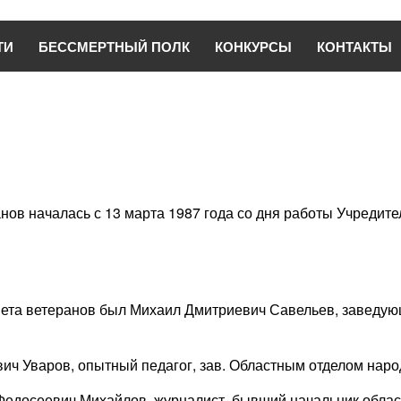
ТИ
БЕССМЕРТНЫЙ ПОЛК
КОНКУРСЫ
КОНТАКТЫ
анов началась с 13 марта 1987 года со дня работы Учредит
ета ветеранов был Михаил Дмитриевич Савельев, заведую
ич Уваров, опытный педагог, зав. Областным отделом народ
Федосеевич Михайлов, журналист, бывший начальник облас