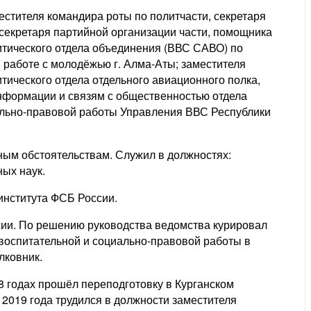
стителя командира роты по политчасти, секретаря
секретаря партийной организации части, помощника
итического отдела объединения (ВВС САВО) по
 работе с молодёжью г. Алма-Аты; заместителя
тического отдела отдельного авиационного полка,
нформации и связям с общественностью отдела
ально-правовой работы Управления ВВС Республики
ным обстоятельствам. Служил в должностях:
ных наук.
 института ФСБ России.
ссии. По решению руководства ведомства курировал
 воспитательной и социально-правовой работы в
олковник.
8 годах прошёл переподготовку в Курганском
2019 года трудился в должности заместителя