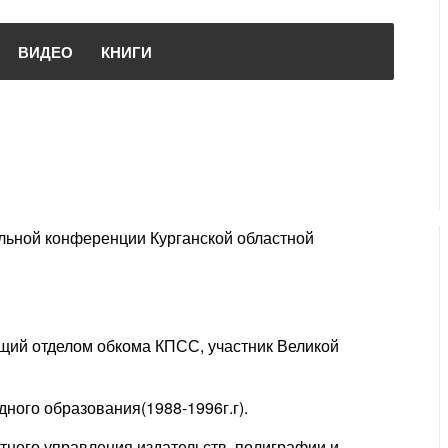
ВИДЕО
КНИГИ
ельной конференции Курганской областной
щий отделом обкома КПСС, участник Великой
ного образования(1988-1996г.г).
тного управления издательств, полиграфии и