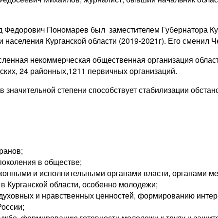
д Федорович Пономарев был заместителем Губернатора Кур
и населения Курганской области (2019-2021г). Его сменил
сленная некоммерческая общественная организация област
дских, 24 районных,1211 первичных организаций.
в значительной степени способствует стабилизации обстан
ранов;
поколения в обществе;
аконными и исполнительными органами власти, органами м
 в Курганской области, особенно молодежи;
духовных и нравственных ценностей, формированию интере
России;
ужбе, формированию готовности молодежи к труду и защите