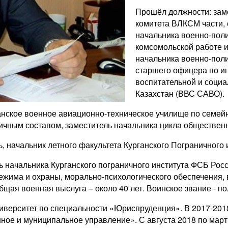
Прошёл должности: заме
комитета ВЛКСМ части, 
начальника военно-пол
комсомольской работе и
начальника военно-поли
старшего офицера по и
воспитательной и соци
Казахстан (ВВС САВО).
анское военное авиационно-техническое училище по семей
ичным составом, заместитель начальника цикла обществен
ь, начальник летного факультета Курганского Пограничного
ель начальника Курганского пограничного института ФСБ Ро
ежима и охраны, морально-психологического обеспечения,
щая военная выслуга – около 40 лет. Воинское звание - п
ниверситет по специальности «Юриспруденция». В 2017-201
ое и муниципальное управление». С августа 2018 по март 