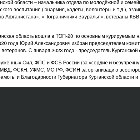
нской области – начальника отдела по молодёжной и семейн
ского воспитания (юнармия, кадеты, волонтёры и т.д.), вз
ов Афганистана», «Пограничники Зауралья», ветераны КВВ
ганская область вошла в ТОП-20 по основным курируемым 
2020 года Юрий Александрович избран председателем комит
ветеранов. С января 2023 года - председатель Курганской
жённых Сил, ФПС и ФСБ России (за усердие и безупречную сл
 МВД, ФСКН, УФМС, МО РФ, ФСИН за организацию всесторон
амоты и Благодарности Губернатора Курганской области и 