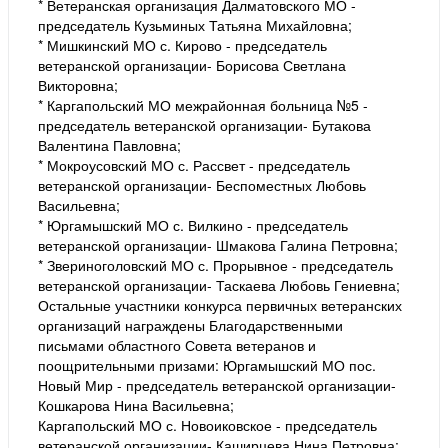
* Ветеранская организация Далматовского МО -
председатель Кузьминых Татьяна Михайловна;
* Мишкинский МО с. Кирово - председатель
ветеранской организации- Борисова Светлана
Викторовна;
* Каргапольский МО межрайонная больница №5 -
председатель ветеранской организации- Бутакова
Валентина Павловна;
* Мокроусовский МО с. Рассвет - председатель
ветеранской организации- Беспоместных Любовь
Васильевна;
* Юргамышский МО с. Вилкино - председатель
ветеранской организации- Шмакова Галина Петровна;
* Звериноголовский МО с. Прорывное - председатель
ветеранской организации- Таскаева Любовь Гениевна;
Остальные участники конкурса первичных ветеранских
организаций награждены Благодарственными
письмами областного Совета ветеранов и
поощрительными призами: Юргамышский МО пос.
Новый Мир - председатель ветеранской организации-
Кошкарова Нина Васильевна;
Каргапольский МО с. Новоиковское - председатель
ветеранской организации- Каширцева Нина Петровна;