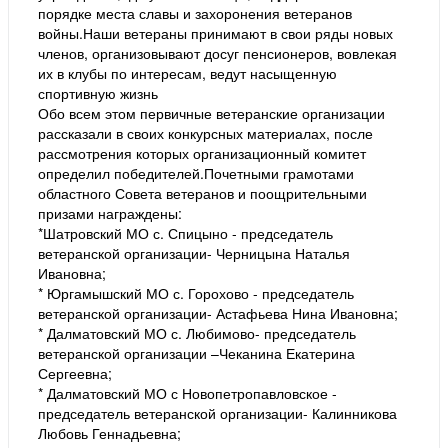
порядке места славы и захоронения ветеранов
войны.Наши ветераны принимают в свои ряды новых
членов, организовывают досуг пенсионеров, вовлекая
их в клубы по интересам, ведут насыщенную
спортивную жизнь
Обо всем этом первичные ветеранские организации
рассказали в своих конкурсных материалах, после
рассмотрения которых организационный комитет
определил победителей.Почетными грамотами
областного Совета ветеранов и поощрительными
призами награждены:
*Шатровский МО с. Спицыно - председатель
ветеранской организации- Черницына Наталья
Ивановна;
* Юргамышский МО с. Горохово - председатель
ветеранской организации- Астафьева Нина Ивановна;
* Далматовский МО с. Любимово- председатель
ветеранской организации –Чеканина Екатерина
Сергеевна;
* Далматовский МО с Новопетропавловское -
председатель ветеранской организации- Калинникова
Любовь Геннадьевна;