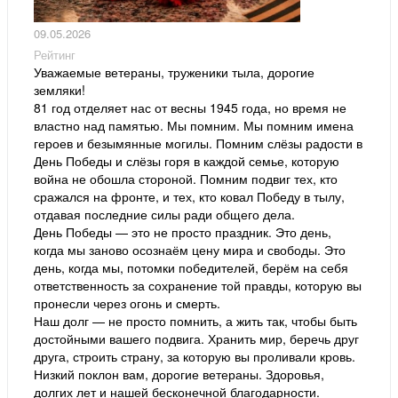
09.05.2026
Рейтинг
Уважаемые ветераны, труженики тыла, дорогие
земляки!
81 год отделяет нас от весны 1945 года, но время не
властно над памятью. Мы помним. Мы помним имена
героев и безымянные могилы. Помним слёзы радости в
День Победы и слёзы горя в каждой семье, которую
война не обошла стороной. Помним подвиг тех, кто
сражался на фронте, и тех, кто ковал Победу в тылу,
отдавая последние силы ради общего дела.
День Победы — это не просто праздник. Это день,
когда мы заново осознаём цену мира и свободы. Это
день, когда мы, потомки победителей, берём на себя
ответственность за сохранение той правды, которую вы
пронесли через огонь и смерть.
Наш долг — не просто помнить, а жить так, чтобы быть
достойными вашего подвига. Хранить мир, беречь друг
друга, строить страну, за которую вы проливали кровь.
Низкий поклон вам, дорогие ветераны. Здоровья,
долгих лет и нашей бесконечной благодарности.