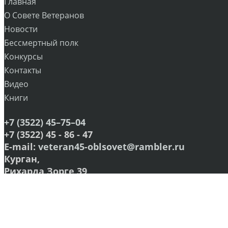
Главная
О Совете Ветеранов
Новости
Бессмертный полк
Конкурсы
Контакты
Видео
Книги
+7 (3522) 45–75–04
+7 (3522) 45 - 86 - 47
E-mail:
veteran45-oblsovet@rambler.ru
Курган,
Рихарда Зорге,39
22 каб. 27 каб. 22а каб. 2 этаж