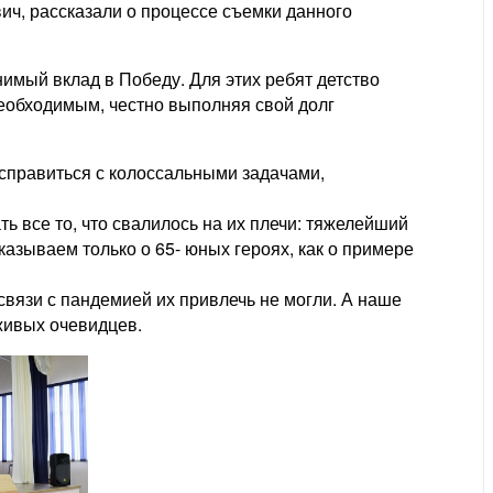
ч, рассказали о процессе съемки данного
имый вклад в Победу. Для этих ребят детство
еобходимым, честно выполняя свой долг
и справиться с колоссальными задачами,
ь все то, что свалилось на их плечи: тяжелейший
казываем только о 65- юных героях, как о примере
связи с пандемией их привлечь не могли. А наше
живых очевидцев.