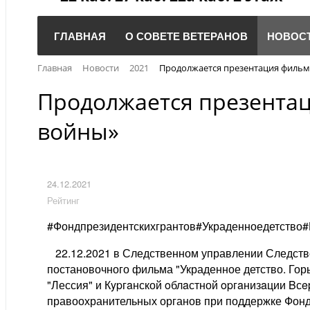
ГЛАВНАЯ
О СОВЕТЕ ВЕТЕРАНОВ
НОВОС
Главная
Новости
2021
Продолжается презентация фильма
Продолжается презентац
войны»
24.12.2021
Рейтинг
#Фондпрезидентскихгрантов#Украденноедетство
22.12.2021 в Следственном управлении Следстве
постановочного фильма "Украденное детство. Горь
"Лессия" и Кypгaнской oблaстной opгaнизaции Bс
правоохранительных органов при поддержке Фонд