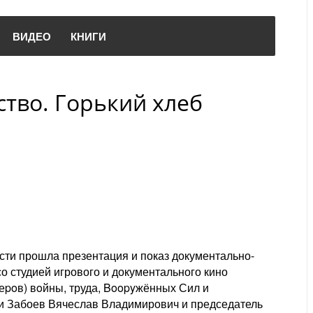
ВИДЕО
КНИГИ
тво. Горький хлеб
ти прошла презентация и показ документально-
о студией игрового и документального кино
еpoв) вoйны, труда, Boopyжённых Сил и
и Забоев Вячеслав Владимирович и председатель