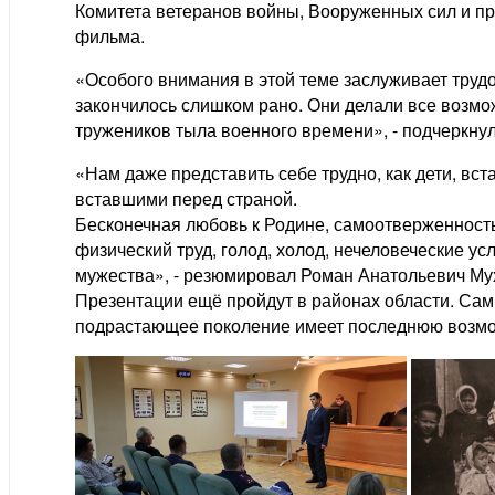
Комитета ветеранов войны, Вооруженных сил и п
фильма.
«Особого внимания в этой теме заслуживает трудо
закончилось слишком рано. Они делали все возм
тружеников тыла военного времени», - подчеркну
«Нам даже представить себе трудно, как дети, вст
вставшими перед страной.
Бесконечная любовь к Родине, самоотверженность 
физический труд, голод, холод, нечеловеческие ус
мужества», - резюмировал Роман Анатольевич Му
Презентации ещё пройдут в районах области. Сами
подрастающее поколение имеет последнюю возмо