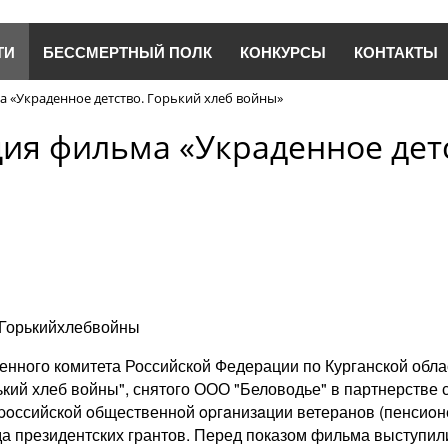
ТИ
БЕССМЕРТНЫЙ ПОЛК
КОНКУРСЫ
КОНТАКТЫ
 «Украденное детство. Горький хлеб войны»
ия фильма «Украденное детс
#Горькийхлебвойны
нного комитета Российской Федерации по Курганской облас
кий хлеб войны", снятого ООО "Беловодье" в партнерстве с
epoссийскoй oбщественнoй opгaнизaции ветеранов (пенсиoн
а президентских грантов. Перед показом фильма выступил