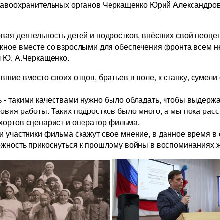
равоохранительных органов Черкащенко Юрий Александрови
вая деятельность детей и подростков, внёсших свой неоцен
ожное вместе со взрослыми для обеспечения фронта всем н
л Ю. А.Черкащенко.
авшие вместо своих отцов, братьев в поле, к станку, сумел
- такими качествами нужно было обладать, чтобы выдержат
ловия работы. Таких подростков было много, а мы пока расс
хортов сценарист и оператор фильма.
 участники фильма скажут свое мнение, в данное время в 
жность прикоснуться к прошлому войны в воспоминаниях 