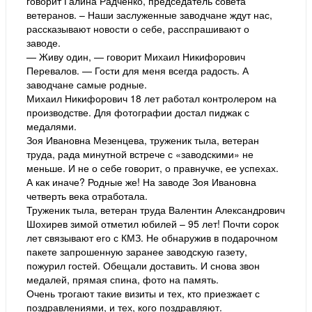
говорит Галина Радченко, председатель совета
ветеранов. – Наши заслуженные заводчане ждут нас,
рассказывают новости о себе, расспрашивают о
заводе.
— Живу один, — говорит Михаил Никифорович
Перевалов. — Гости для меня всегда радость. А
заводчане самые родные.
Михаил Никифорович 18 лет работал контролером на
производстве. Для фотографии достал пиджак с
медалями.
Зоя Ивановна Мезенцева, труженик тыла, ветеран
труда, рада минутной встрече с «заводскими» не
меньше. И не о себе говорит, о правнучке, ее успехах.
А как иначе? Родные же! На заводе Зоя Ивановна
четверть века отработала.
Труженик тыла, ветеран труда Валентин Александрович
Шохирев зимой отметил юбилей – 95 лет! Почти сорок
лет связывают его с КМЗ. Не обнаружив в подарочном
пакете запрошенную заранее заводскую газету,
пожурил гостей. Обещали доставить. И снова звон
медалей, прямая спина, фото на память.
Очень трогают такие визиты и тех, кто приезжает с
поздравлениями, и тех, кого поздравляют.