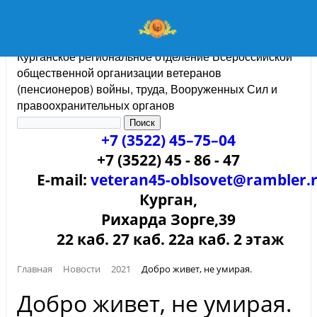
Курганское региональное отделение Всероссийской
общественной организации ветеранов
(пенсионеров) войны, труда, Вооруженных Сил и
правоохранительных органов
+7 (3522) 45–75–04
+7 (3522) 45 - 86 - 47
E-mail:
veteran45-oblsovet@rambler.
Курган,
Рихарда Зорге,39
22 каб. 27 каб. 22а каб. 2 этаж
Главная
Новости
2021
Добро живет, не умирая.
Добро живет, не умирая.