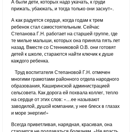
А были дети, которых надо укачать, к груди
прижать, убаюкать, и тогда только они заснут».
А как радуется сердце, когда годам к трем
ребенок стал самостоятельным. Сейчас
Степанова Г.Н. работает на старшей группе, где
те милые малыши, которых она приняла пять лет
назад. Вместе со Стенниковой О.В. они готовят
детей к школе, стараются найти ключик к душе
каждого ребенка.
Труд воспитателя Степановой Г.Н. отмечен
многими грамотами районного отдела народного
образования, Каширинской администрацией
сельсовета. Как дорога ей похвала коллег, тепло
на сердце от этих слов: «…ее называют
заводилой, душой компании, у нее блеск в глазах
и море энергии!»
Всегда приветливая, нарядная, красивая, она
старается не поддаваться болезням. «Не впасть