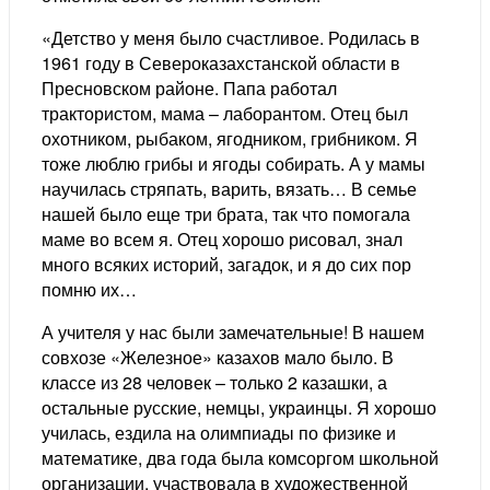
«Детство у меня было счастливое. Родилась в
1961 году в Североказахстанской области в
Пресновском районе. Папа работал
трактористом, мама – лаборантом. Отец был
охотником, рыбаком, ягодником, грибником. Я
тоже люблю грибы и ягоды собирать. А у мамы
научилась стряпать, варить, вязать… В семье
нашей было еще три брата, так что помогала
маме во всем я. Отец хорошо рисовал, знал
много всяких историй, загадок, и я до сих пор
помню их…
А учителя у нас были замечательные! В нашем
совхозе «Железное» казахов мало было. В
классе из 28 человек – только 2 казашки, а
остальные русские, немцы, украинцы. Я хорошо
училась, ездила на олимпиады по физике и
математике, два года была комсоргом школьной
организации, участвовала в художественной